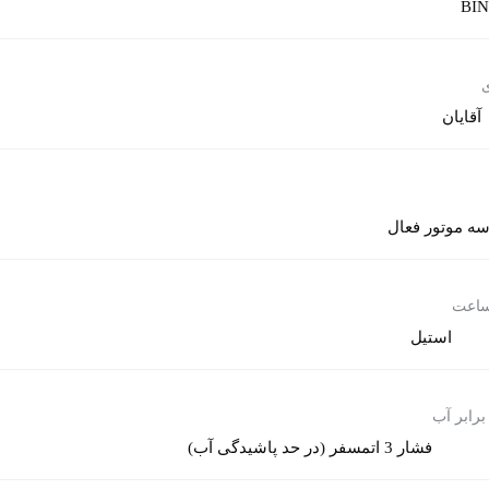
BI
ی
آقایان
ه موتور فعال
ساعت
استیل
برابر آب
فشار 3 اتمسفر (در حد پاشیدگی آب)