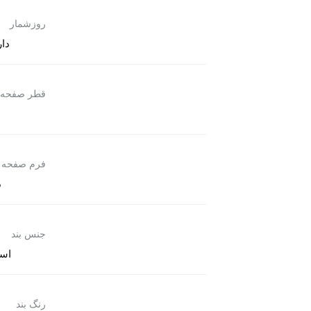
روزشمار
دار
قطر صفحه
فرم صفحه
د
جنس بند
است
رنگ بند