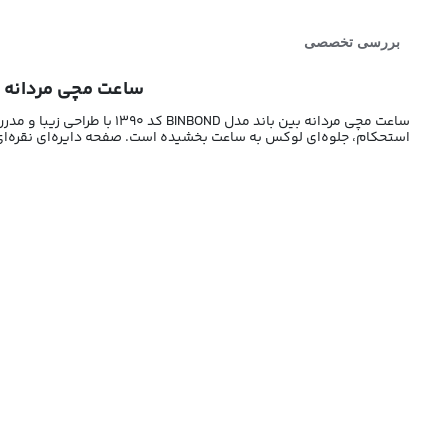
بررسی تخصصی
ساعت مچی مردانه بین باند BINBOND کد 1390 | ساعت مردانه صفحه
ساعت مچی مردانه بین باند مدل BINBOND کد 1390 با طراحی زیبا و مدرن، گزینه‌ای جذاب برای آقایان خوش‌سلیقه و خاص‌پسند است. این
استحکام، جلوه‌ای لوکس به ساعت بخشیده است. صفحه دایره‌ای نقره‌ای