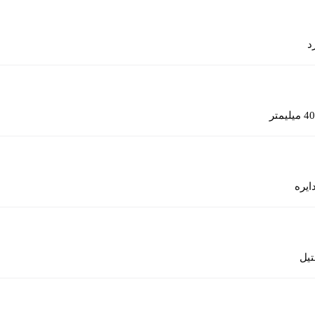
د
40 میلیمتر
ایره
یل