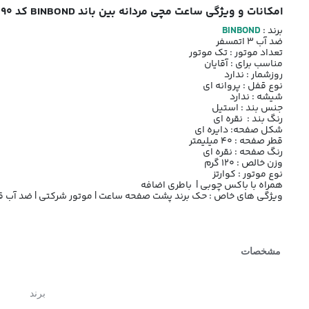
امکانات و ویژگی ساعت مچی مردانه بین باند BINBOND کد 1390 رنگ نقره ای
برند :
BINBOND
ضد آب 3 اتمسفر
تعداد موتور : تک موتور
مناسب برای : آقایان
روزشمار : ندارد
نوع قفل : پروانه ای
شیشه : ندارد
جنس بند : استیل
رنگ بند : نقره ای
شکل صفحه: دایره ای
قطر صفحه : 40 میلیمتر
رنگ صفحه : نقره ای
وزن خالص : 120 گرم
نوع موتور : کوارتز
همراه با باکس چوبی | باطری اضافه
ویژگی های خاص : حک برند پشت صفحه ساعت | موتور شرکتی | ضد آب 
مشخصات
برند