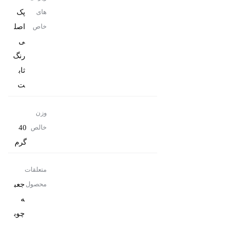
پک
های
اصل
خاص
رنگ
ثاب
ت
وزن
40
خالص
گرم
متعلقات
جعب
محصول
ه
چوب