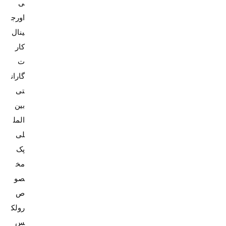
ی
اورج
کار
ت
گاران
تی
بین
المل
پک
مخ
صو
ص
رولک