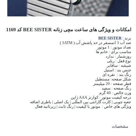
امکانات و ویژگی های ساعت مچی زنانه BEE SISTER کد 1169
برند :
BEE SISTER
ضد آب 3 اتمسفر در حد پاشش آب ( 3ATM )
تعداد موتور : 1 موتور
مناسب برای : خانم ها
روزشمار : ندارد
نوع قفل : ریلی
شیشه : سافایر
جنس بند : استیل
رنگ بند : نقره ای
شکل صفحه: مستطیل
قطر صفحه : 20 میلیمتر
رنگ صفحه : سفید
وزن خالص : 40 گرم
درجه کیفیت موتور : کوارتز AAA ژاپن
جعبه چوبی | کارت گارانتی بین المللی | پک اصلی | باطری اضافه
ویژگی های خاص : موتور با کیفیت | رنگ ثابت | زیرثانیه فعال
مشخصات