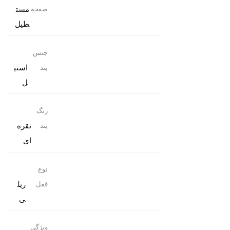
مست
صفحه
طیل
جنس
استی
بند
ل
رنگ
نقره
بند
ای
نوع
ریل
قفل
ی
ویژگی