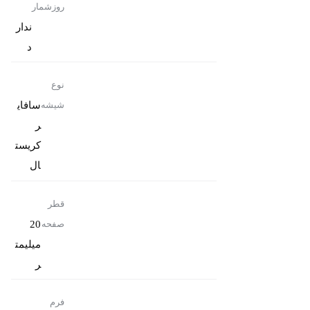
روزشمار
ندار
د
نوع
سافای
شیشه
ر
کریست
ال
قطر
20
صفحه
میلیمت
ر
فرم