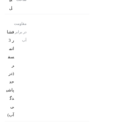
ل
مقاومت
فشا
در برابر
ر 3
آب
اتم
سف
ر
(در
حد
پاشی
دگ
ی
آب)