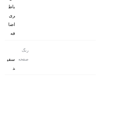
باط
ری
اضا
فه
رنگ
سفی
صفحه
د